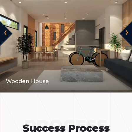
‹
›
Wooden House
PROCESS
Success Process