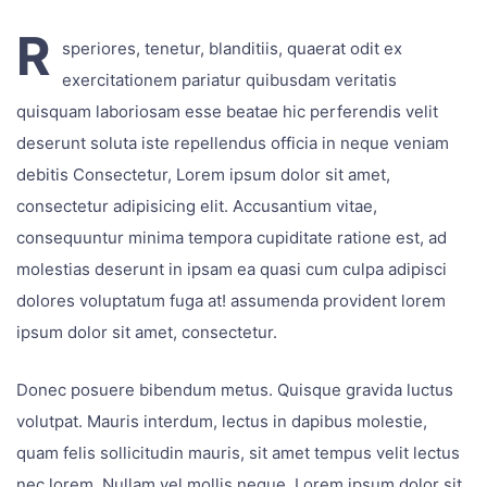
R
speriores, tenetur, blanditiis, quaerat odit ex
exercitationem pariatur quibusdam veritatis
quisquam laboriosam esse beatae hic perferendis velit
deserunt soluta iste repellendus officia in neque veniam
debitis Consectetur, Lorem ipsum dolor sit amet,
consectetur adipisicing elit. Accusantium vitae,
consequuntur minima tempora cupiditate ratione est, ad
molestias deserunt in ipsam ea quasi cum culpa adipisci
dolores voluptatum fuga at! assumenda provident lorem
ipsum dolor sit amet, consectetur.
Donec posuere bibendum metus. Quisque gravida luctus
volutpat. Mauris interdum, lectus in dapibus molestie,
quam felis sollicitudin mauris, sit amet tempus velit lectus
nec lorem. Nullam vel mollis neque. Lorem ipsum dolor sit