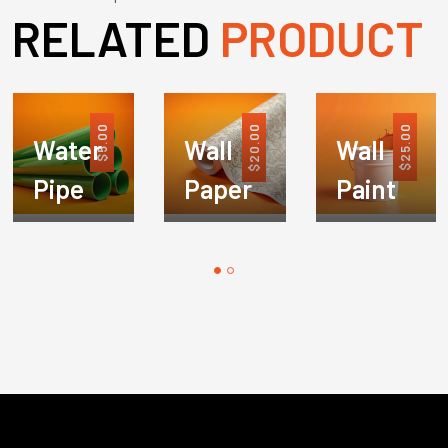
RELATED
PRODUCT
5.00
20.00
25.00
Water
Wall
Wall
$
$
$
Pipe
Paper
Paint