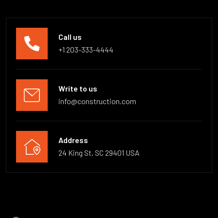
Call us
+1 203-333-4444
Write to us
info@construction.com
Address
24 King St, SC 29401 USA