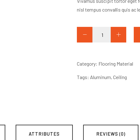
Vivamus suscipit tortor eget fe
nisl tempus convallis quis ac l
Aluminum
Ladder
quantity
Category:
Flooring Material
Tags:
Aluminum
,
Ceiling
ATTRIBUTES
REVIEWS (0)