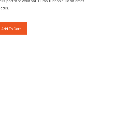
lis porttitor volutpat. Curabitur non nulla sit amet
ectus.
Add To Cart