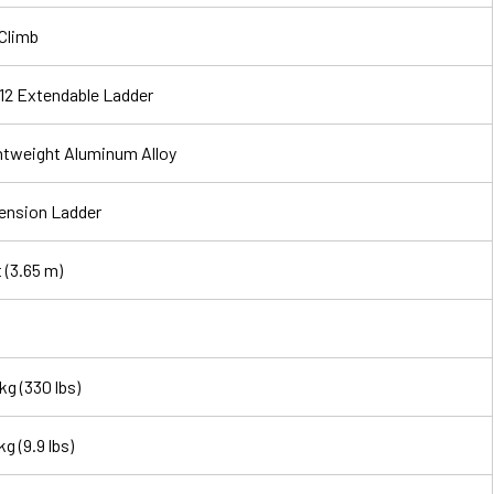
Climb
12 Extendable Ladder
htweight Aluminum Alloy
ension Ladder
t (3.65 m)
kg (330 lbs)
kg (9.9 lbs)