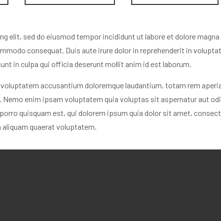
ng elit, sed do eiusmod tempor incididunt ut labore et dolore magna
ommodo consequat. Duis aute irure dolor in reprehenderit in voluptate 
nt in culpa qui officia deserunt mollit anim id est laborum.
it voluptatem accusantium doloremque laudantium, totam rem aperiam,
o. Nemo enim ipsam voluptatem quia voluptas sit aspernatur aut odi
porro quisquam est, qui dolorem ipsum quia dolor sit amet, consecte
m aliquam quaerat voluptatem.