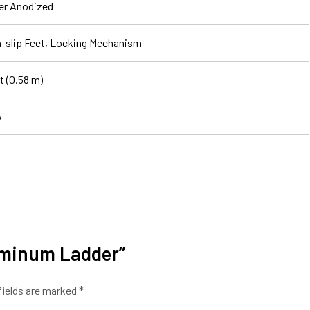
ver Anodized
-slip Feet, Locking Mechanism
ft (0.58 m)
A
luminum Ladder”
fields are marked
*