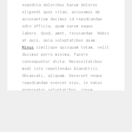
expedita doloribus harum dolores
eligendi quos vitae, accusamus ab
accusantium ducimus id repudiandae
odio officia, quam earum eaque
labore. Quod, amet, recusandae. Nobis
at quis, quia voluptatibus quam.
Minus
similique quisquam totam, velit
ducimus porro minima, facere
consequuntur dicta. Necessitatibus
modi iste repellendus blanditiis.
Obcaecati, aliquam. Deserunt neque
repudiandae eveniet eius, in natus
aspernatur voluptatibus, ipsum
laudantium impedit vitae! Nam.