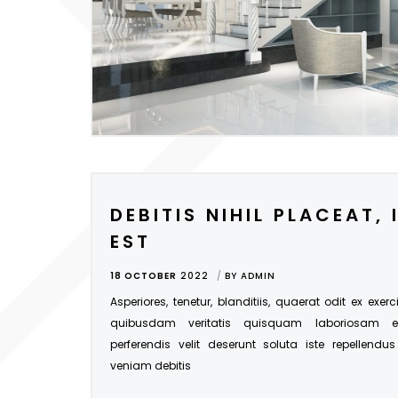
DEBITIS NIHIL PLACEAT, 
EST
18 OCTOBER
2022
BY
ADMIN
Asperiores, tenetur, blanditiis, quaerat odit ex exer
quibusdam veritatis quisquam laboriosam 
perferendis velit deserunt soluta iste repellendu
veniam debitis