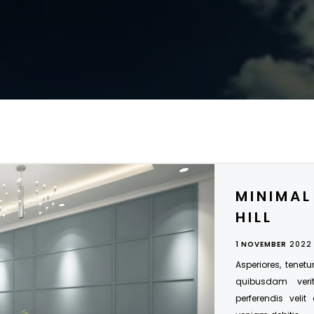
MINIMAL
HILL
1 NOVEMBER
2022
Asperiores, tenetu
quibusdam veri
perferendis velit