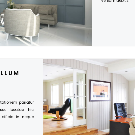
veniam debitis
ILLUM
citationem pariatur
esse beatae hic
s officia in neque