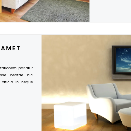
 AMET
citationem pariatur
esse beatae hic
s officia in neque