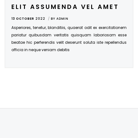
ELIT ASSUMENDA VEL AMET
13 OCTOBER
2022
BY
ADMIN
Asperiores, tenetur, blanditiis, quaerat odit ex exercitationem
pariatur quibusdam veritatis quisquam laboriosam esse
beatae hic perferendis velit deserunt soluta iste repellendus
officia in neque veniam debitis