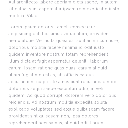
Aut architecto labore aperiam dicta saepe, in autem
sit culpa, sunt aspernatur ipsam rem explicabo iusto
mollitia. Vitae.
Lorem ipsum dolor sit amet, consectetur
adipisicing elit. Possimus voluptatem, provident
nemo atque. Vel nulla quasi est sunt animi cum iure,
doloribus mollitia facere minima id odit iusto
quidem inventore nostrum totam reprehenderit
illum dicta at fugit aspernatur deleniti, laborum
earum. Ipsam ratione quas quasi earum aliquid
ullam fugiat molestias, ab officiis ea quis
accusantium culpa iste a nesciunt recusandae modi
doloribus sequi saepe excepturi odio, in velit
quidem. Ad quod corrupti dolorem vero doloribus
reiciendis. Ad nostrum mollitia expedita soluta
explicabo voluptates sed atque quibusdam facere
provident sint quisquam non, ipsa dolores
reprehenderit accusamus, aliquid odit harum.