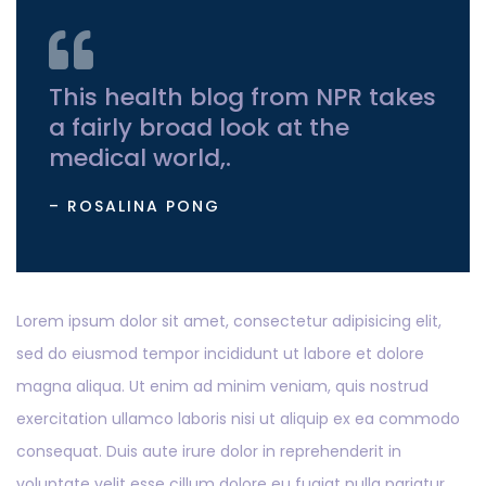
This health blog from NPR takes
a fairly broad look at the
medical world,.
– ROSALINA PONG
Lorem ipsum dolor sit amet, consectetur adipisicing elit,
sed do eiusmod tempor incididunt ut labore et dolore
magna aliqua. Ut enim ad minim veniam, quis nostrud
exercitation ullamco laboris nisi ut aliquip ex ea commodo
consequat. Duis aute irure dolor in reprehenderit in
voluptate velit esse cillum dolore eu fugiat nulla pariatur.