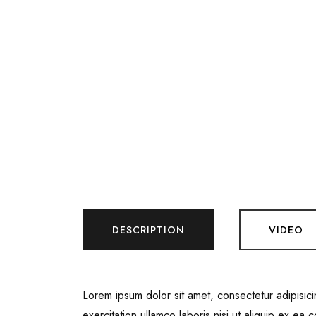
DESCRIPTION
VIDEO
Lorem ipsum dolor sit amet, consectetur adipisic
exercitation ullamco laboris nisi ut aliquip ex ea