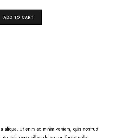
ADD TO CART
na aliqua. Ut enim ad minim veniam, quis nostrud
ate velit esse cillum dolore eu fugiat nulla