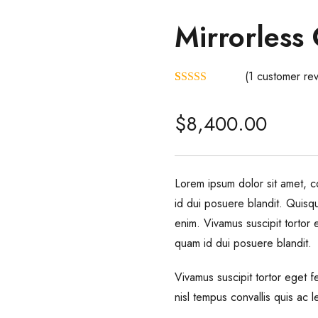
Mirrorless
(
1
customer rev
Rated
1
5.00
out of 5
$
8,400.00
based on
customer
rating
Lorem ipsum dolor sit amet, co
id dui posuere blandit. Quisque
enim. Vivamus suscipit tortor e
quam id dui posuere blandit.
Vivamus suscipit tortor eget fe
nisl tempus convallis quis ac l