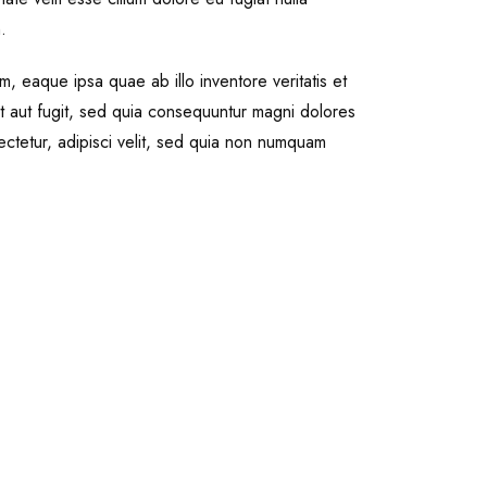
.
, eaque ipsa quae ab illo inventore veritatis et
it aut fugit, sed quia consequuntur magni dolores
ctetur, adipisci velit, sed quia non numquam
Camera Lens
Gimba