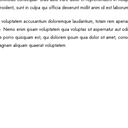
oident, sunt in culpa qui officia deserunt mollit anim id est laborum
it voluptatem accusantium doloremque laudantium, totam rem aperiam
bo. Nemo enim ipsam voluptatem quia voluptas sit aspernatur aut od
 porro quisquam est, qui dolorem ipsum quia dolor sit amet, conse
magnam aliquam quaerat voluptatem.
Video Light