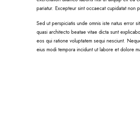
pariatur. Excepteur sint occaecat cupidatat non pr
Sed ut perspiciatis unde omnis iste natus error s
quasi architecto beatae vitae dicta sunt explica
eos qui ratione voluptatem sequi nesciunt. Neque
eius modi tempora incidunt ut labore et dolore 
Related Product
e
Filmmaking Drone