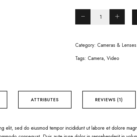
Mirrorless
Camera
quantity
Category:
Cameras & Lenses
Tags:
Camera
,
Video
ATTRIBUTES
REVIEWS (1)
ing elit, sed do eiusmod tempor incididunt ut labore et dolore mag
 commodo consequat. Duis aute irure dolor in reprehenderit in volupt