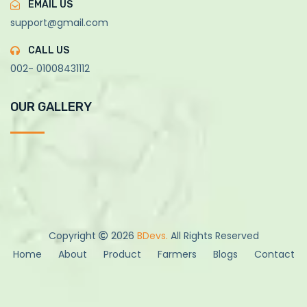
EMAIL US
support@gmail.com
CALL US
002- 01008431112
OUR GALLERY
Copyright
2026
BDevs.
All Rights Reserved
Home
About
Product
Farmers
Blogs
Contact