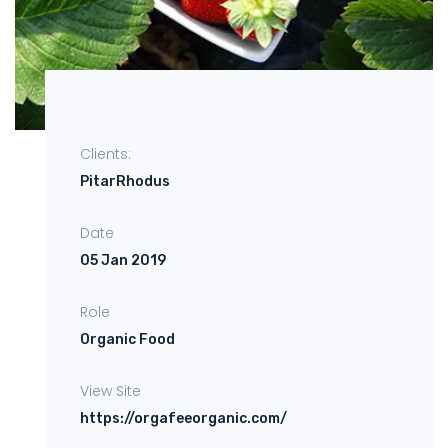
Clients:
PitarRhodus
Date
05 Jan 2019
Role
Organic Food
View Site
https://orgafeeorganic.com/