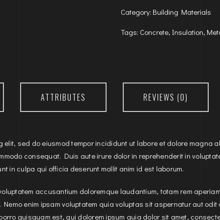
Category:
Building Materials
Tags:
Concrete
,
Insulation
,
Met
ATTRIBUTES
REVIEWS (0)
g elit, sed do eiusmod tempor incididunt ut labore et dolore magna a
ommodo consequat. Duis aute irure dolor in reprehenderit in voluptate 
t in culpa qui officia deserunt mollit anim id est laborum.
t voluptatem accusantium doloremque laudantium, totam rem aperiam, 
o. Nemo enim ipsam voluptatem quia voluptas sit aspernatur aut odit
porro quisquam est, qui dolorem ipsum quia dolor sit amet, consecte