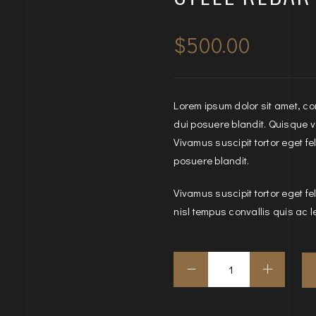
$
500.00
Lorem ipsum dolor sit amet, con
dui posuere blandit. Quisque vel
Vivamus suscipit tortor eget fel
posuere blandit.
Vivamus suscipit tortor eget fel
nisl tempus convallis quis ac l
Steel
Rebar
quantity