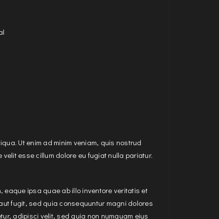
al
liqua. Ut enim ad minim veniam, quis nostrud
velit esse cillum dolore eu fugiat nulla pariatur.
eaque ipsa quae ab illo inventore veritatis et
 aut fugit, sed quia consequuntur magni dolores
tur, adipisci velit, sed quia non numquam eius