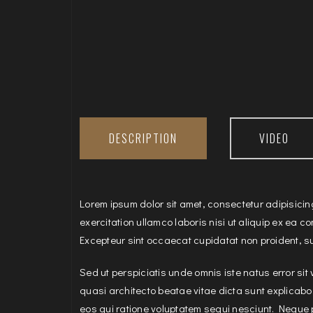
DESCRIPTION
VIDEO
Lorem ipsum dolor sit amet, consectetur adipisicin
exercitation ullamco laboris nisi ut aliquip ex ea c
Excepteur sint occaecat cupidatat non proident, sun
Sed ut perspiciatis unde omnis iste natus error si
quasi architecto beatae vitae dicta sunt explicab
eos qui ratione voluptatem sequi nesciunt. Neque 