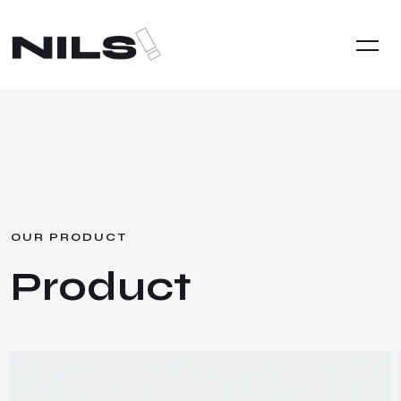
O
U
R
P
R
O
D
U
C
T
P
r
o
d
u
c
t