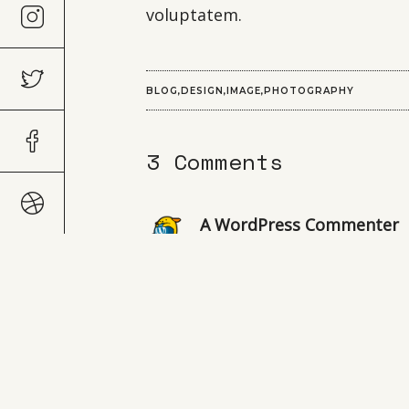
voluptatem.
BLOG
DESIGN
IMAGE
PHOTOGRAPHY
3 Comments
A WordPress Commenter
Hi, this is a comment.
To get started with moder
Commenter avatars come
Reply