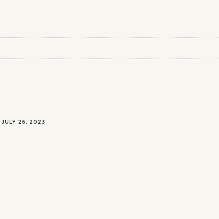
JULY 26, 2023
ating, editing, and deleting comments, please visi
 from
Gravatar
.