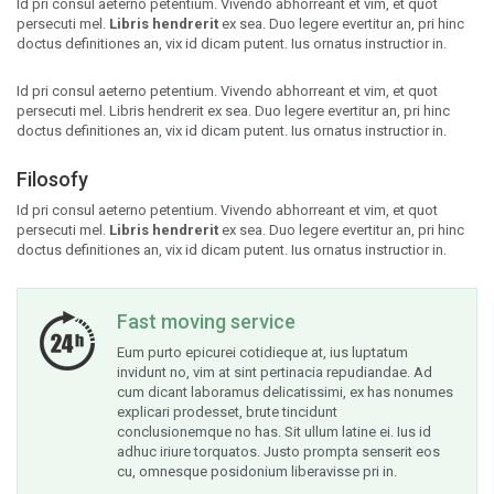
Id pri consul aeterno petentium. Vivendo abhorreant et vim, et quot
persecuti mel.
Libris hendrerit
ex sea. Duo legere evertitur an, pri hinc
doctus definitiones an, vix id dicam putent. Ius ornatus instructior in.
Id pri consul aeterno petentium. Vivendo abhorreant et vim, et quot
persecuti mel. Libris hendrerit ex sea. Duo legere evertitur an, pri hinc
doctus definitiones an, vix id dicam putent. Ius ornatus instructior in.
Filosofy
Id pri consul aeterno petentium. Vivendo abhorreant et vim, et quot
persecuti mel.
Libris hendrerit
ex sea. Duo legere evertitur an, pri hinc
doctus definitiones an, vix id dicam putent. Ius ornatus instructior in.
Fast moving service
Eum purto epicurei cotidieque at, ius luptatum
invidunt no, vim at sint pertinacia repudiandae. Ad
cum dicant laboramus delicatissimi, ex has nonumes
explicari prodesset, brute tincidunt
conclusionemque no has. Sit ullum latine ei. Ius id
adhuc iriure torquatos. Justo prompta senserit eos
cu, omnesque posidonium liberavisse pri in.