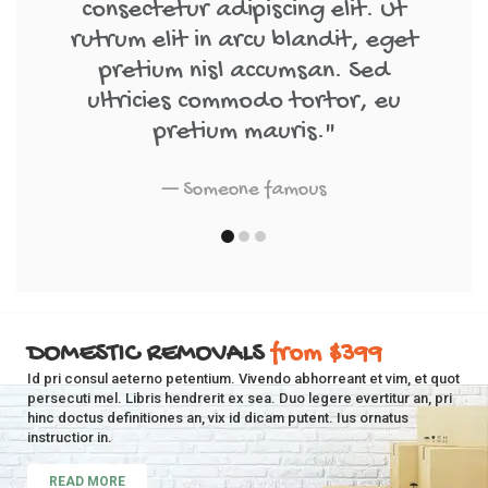
consectetur adipiscing elit. Ut
rutrum elit in arcu blandit, eget
pretium nisl accumsan. Sed
ultricies commodo tortor, eu
pretium mauris."
Someone famous
DOMESTIC REMOVALS
from $399
Id pri consul aeterno petentium. Vivendo abhorreant et vim, et quot
persecuti mel. Libris hendrerit ex sea. Duo legere evertitur an, pri
hinc doctus definitiones an, vix id dicam putent. Ius ornatus
instructior in.
READ MORE