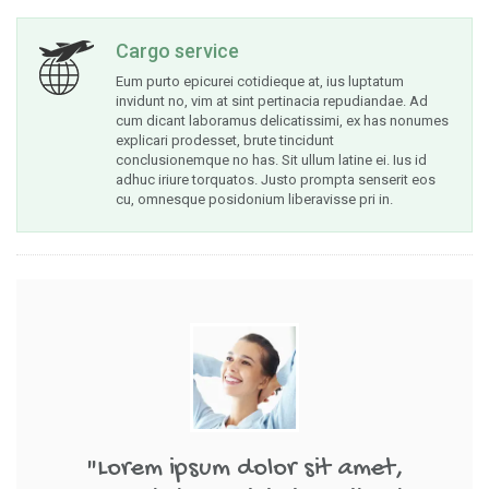
Cargo service
Eum purto epicurei cotidieque at, ius luptatum
invidunt no, vim at sint pertinacia repudiandae. Ad
cum dicant laboramus delicatissimi, ex has nonumes
explicari prodesset, brute tincidunt
conclusionemque no has. Sit ullum latine ei. Ius id
adhuc iriure torquatos. Justo prompta senserit eos
cu, omnesque posidonium liberavisse pri in.
"Lorem ipsum dolor sit amet,