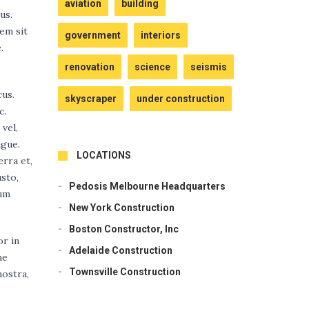
aviation
building
us.
em sit
government
interiors
.
renovation
science
seismis
cus.
skyscraper
under construction
c.
vel,
ugue.
LOCATIONS
erra et,
sto,
Pedosis Melbourne Headquarters
tum
New York Construction
Boston Constructor, Inc
or in
Adelaide Construction
ae
Townsville Construction
nostra,