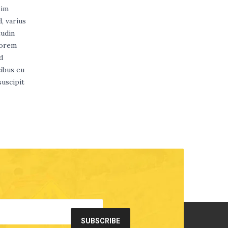
sim
, varius
tudin
lorem
d
cibus eu
suscipit