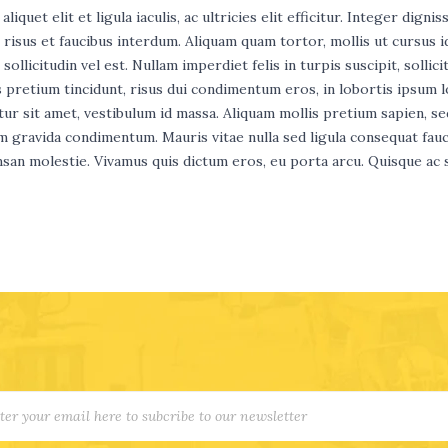
quet elit et ligula iaculis, ac ultricies elit efficitur. Integer dignis
n risus et faucibus interdum. Aliquam quam tortor, mollis ut cursus id
 sollicitudin vel est. Nullam imperdiet felis in turpis suscipit, sollici
is pretium tincidunt, risus dui condimentum eros, in lobortis ipsum 
tur sit amet, vestibulum id massa. Aliquam mollis pretium sapien, se
im gravida condimentum. Mauris vitae nulla sed ligula consequat fau
san molestie. Vivamus quis dictum eros, eu porta arcu. Quisque ac 