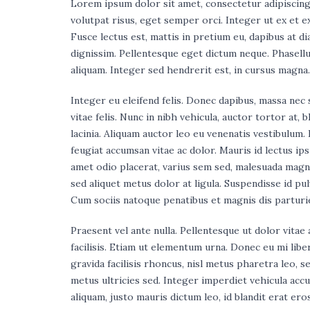
Lorem ipsum dolor sit amet, consectetur adipiscing el
volutpat risus, eget semper orci. Integer ut ex et ex
Fusce lectus est, mattis in pretium eu, dapibus at 
dignissim. Pellentesque eget dictum neque. Phasellus
aliquam. Integer sed hendrerit est, in cursus magna.
Integer eu eleifend felis. Donec dapibus, massa nec
vitae felis. Nunc in nibh vehicula, auctor tortor at,
lacinia. Aliquam auctor leo eu venenatis vestibulum.
feugiat accumsan vitae ac dolor. Mauris id lectus ip
amet odio placerat, varius sem sed, malesuada magna
sed aliquet metus dolor at ligula. Suspendisse id p
Cum sociis natoque penatibus et magnis dis parturi
Praesent vel ante nulla. Pellentesque ut dolor vitae
facilisis. Etiam ut elementum urna. Donec eu mi libero
gravida facilisis rhoncus, nisl metus pharetra leo, 
metus ultricies sed. Integer imperdiet vehicula acc
aliquam, justo mauris dictum leo, id blandit erat ero