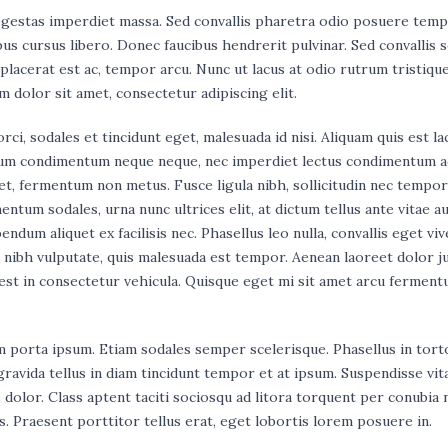
egestas imperdiet massa. Sed convallis pharetra odio posuere temp
us cursus libero. Donec faucibus hendrerit pulvinar. Sed convallis s
 placerat est ac, tempor arcu. Nunc ut lacus at odio rutrum tristique
dolor sit amet, consectetur adipiscing elit.
orci, sodales et tincidunt eget, malesuada id nisi. Aliquam quis est la
bulum condimentum neque neque, nec imperdiet lectus condimentum a
, fermentum non metus. Fusce ligula nibh, sollicitudin nec tempor 
entum sodales, urna nunc ultrices elit, at dictum tellus ante vitae a
ndum aliquet ex facilisis nec. Phasellus leo nulla, convallis eget viv
 nibh vulputate, quis malesuada est tempor. Aenean laoreet dolor ju
 est in consectetur vehicula. Quisque eget mi sit amet arcu fermen
m porta ipsum. Etiam sodales semper scelerisque. Phasellus in tort
avida tellus in diam tincidunt tempor et at ipsum. Suspendisse vit
s dolor. Class aptent taciti sociosqu ad litora torquent per conubia 
 Praesent porttitor tellus erat, eget lobortis lorem posuere in.