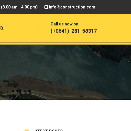
(8.00 am - 4.00 pm)
info@construction.com
Call us now on:
(+0641)-281-58317