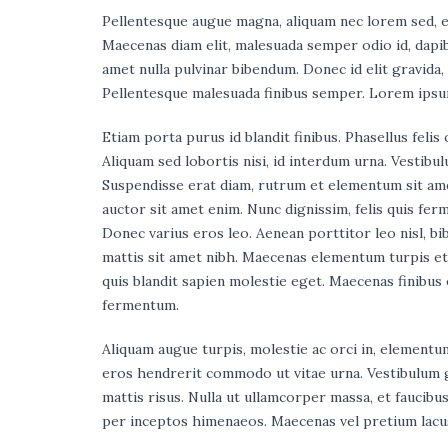
Pellentesque augue magna, aliquam nec lorem sed, 
Maecenas diam elit, malesuada semper odio id, dapib
amet nulla pulvinar bibendum. Donec id elit gravida,
Pellentesque malesuada finibus semper. Lorem ipsum 
Etiam porta purus id blandit finibus. Phasellus felis 
Aliquam sed lobortis nisi, id interdum urna. Vesti
Suspendisse erat diam, rutrum et elementum sit amet
auctor sit amet enim. Nunc dignissim, felis quis ferm
Donec varius eros leo. Aenean porttitor leo nisl, bibe
mattis sit amet nibh. Maecenas elementum turpis et
quis blandit sapien molestie eget. Maecenas finibus
fermentum.
Aliquam augue turpis, molestie ac orci in, elementu
eros hendrerit commodo ut vitae urna. Vestibulum gr
mattis risus. Nulla ut ullamcorper massa, et faucibu
per inceptos himenaeos. Maecenas vel pretium lacus.