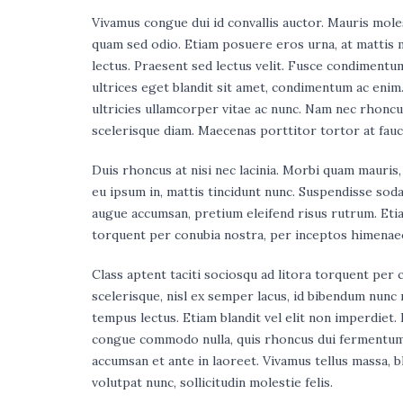
Vivamus congue dui id convallis auctor. Mauris moles
quam sed odio. Etiam posuere eros urna, at mattis 
lectus. Praesent sed lectus velit. Fusce condimentum
ultrices eget blandit sit amet, condimentum ac enim.
ultricies ullamcorper vitae ac nunc. Nam nec rhoncus
scelerisque diam. Maecenas porttitor tortor at fauc
Duis rhoncus at nisi nec lacinia. Morbi quam mauris,
eu ipsum in, mattis tincidunt nunc. Suspendisse sod
augue accumsan, pretium eleifend risus rutrum. Etiam
torquent per conubia nostra, per inceptos himenaeo
Class aptent taciti sociosqu ad litora torquent per 
scelerisque, nisl ex semper lacus, id bibendum nunc m
tempus lectus. Etiam blandit vel elit non imperdiet.
congue commodo nulla, quis rhoncus dui fermentum
accumsan et ante in laoreet. Vivamus tellus massa, 
volutpat nunc, sollicitudin molestie felis.