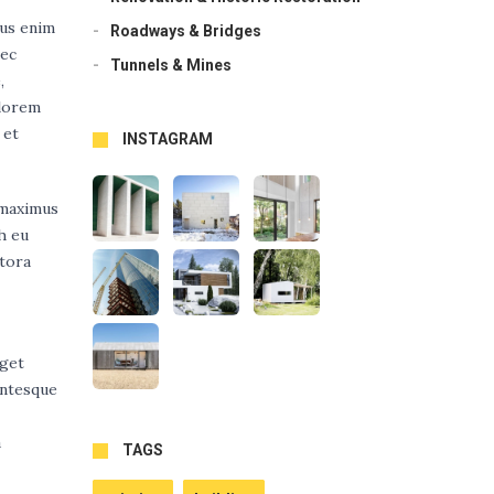
ius enim
Roadways & Bridges
nec
Tunnels & Mines
,
 lorem
 et
INSTAGRAM
, maximus
h eu
itora
eget
entesque
a
TAGS