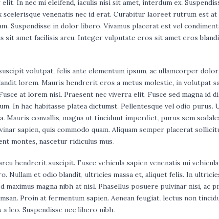
it. In nec mi eleifend, iaculis nisi sit amet, interdum ex. Suspendis
 scelerisque venenatis nec id erat. Curabitur laoreet rutrum est at 
diam. Suspendisse in dolor libero. Vivamus placerat est vel condimen
 sit amet facilisis arcu. Integer vulputate eros sit amet eros blandi
 suscipit volutpat, felis ante elementum ipsum, ac ullamcorper dolor
 blandit lorem. Mauris hendrerit eros a metus molestie, in volutpat s
 Fusce at lorem nisl. Praesent nec viverra elit. Fusce sed magna id d
sum. In hac habitasse platea dictumst. Pellentesque vel odio purus. U
. Mauris convallis, magna ut tincidunt imperdiet, purus sem sodale
ulvinar sapien, quis commodo quam. Aliquam semper placerat sollicit
ent montes, nascetur ridiculus mus.
 arcu hendrerit suscipit. Fusce vehicula sapien venenatis mi vehicula
. Nullam et odio blandit, ultricies massa et, aliquet felis. In ultrici
sed maximus magna nibh at nisl. Phasellus posuere pulvinar nisi, ac 
umsan. Proin at fermentum sapien. Aenean feugiat, lectus non tincid
s a leo. Suspendisse nec libero nibh.