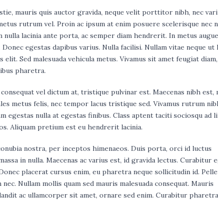
tie, mauris quis auctor gravida, neque velit porttitor nibh, nec var
metus rutrum vel. Proin ac ipsum at enim posuere scelerisque nec 
 nulla lacinia ante porta, ac semper diam hendrerit. In metus augue
 Donec egestas dapibus varius. Nulla facilisi. Nullam vitae neque ut
 elit. Sed malesuada vehicula metus. Vivamus sit amet feugiat diam,
ibus pharetra.
 consequat vel dictum at, tristique pulvinar est. Maecenas nibh est
ales metus felis, nec tempor lacus tristique sed. Vivamus rutrum nib
 egestas nulla at egestas finibus. Class aptent taciti sociosqu ad l
s. Aliquam pretium est eu hendrerit lacinia.
conubia nostra, per inceptos himenaeos. Duis porta, orci id luctus
assa in nulla. Maecenas ac varius est, id gravida lectus. Curabitur 
 Donec placerat cursus enim, eu pharetra neque sollicitudin id. Pell
 nec. Nullam mollis quam sed mauris malesuada consequat. Mauris
blandit ac ullamcorper sit amet, ornare sed enim. Curabitur pharetr