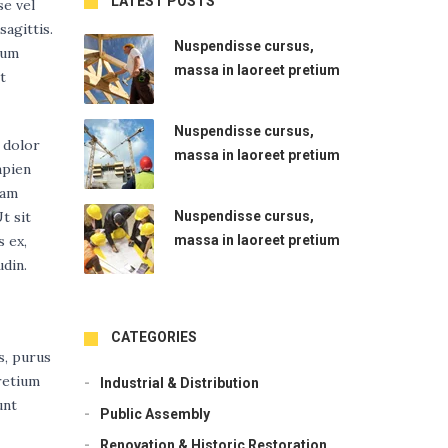
LATEST POSTS
se vel
sagittis.
Nuspendisse cursus,
tum
massa in laoreet pretium
t
Nuspendisse cursus,
 dolor
massa in laoreet pretium
apien
iam
t sit
Nuspendisse cursus,
s ex,
massa in laoreet pretium
udin.
CATEGORIES
es, purus
pretium
Industrial & Distribution
unt
Public Assembly
Renovation & Historic Restoration