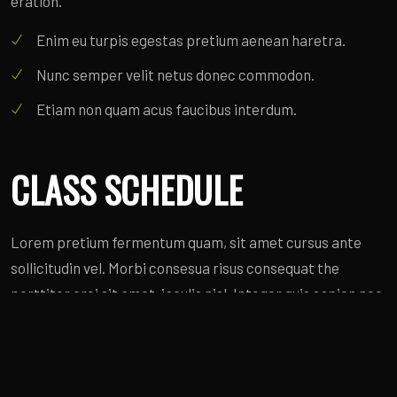
eration.
Enim eu turpis egestas pretium aenean haretra.
Nunc semper velit netus donec commodon.
Etiam non quam acus faucibus interdum.
CLASS SCHEDULE
Lorem pretium fermentum quam, sit amet cursus ante
sollicitudin vel. Morbi consesua risus consequat the
porttitor orci sit amet, iaculis nisl. Integer quis sapien nec
elit ultrices euismod sit amet id lacus. Sed a impedie
eration.
Duration: 60 minutes