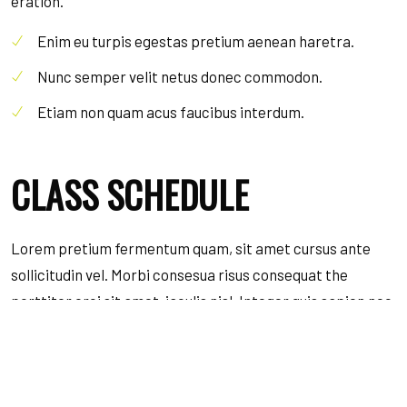
eration.
Enim eu turpis egestas pretium aenean haretra.
Nunc semper velit netus donec commodon.
Etiam non quam acus faucibus interdum.
CLASS SCHEDULE
Lorem pretium fermentum quam, sit amet cursus ante
sollicitudin vel. Morbi consesua risus consequat the
porttitor orci sit amet, iaculis nisl. Integer quis sapien nec
elit ultrices euismod sit amet id lacus. Sed a impedie
eration.
Duration: 60 minutes