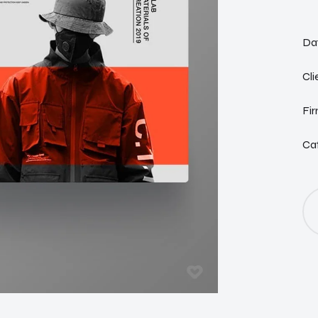
Dat
Cli
Fi
Cat