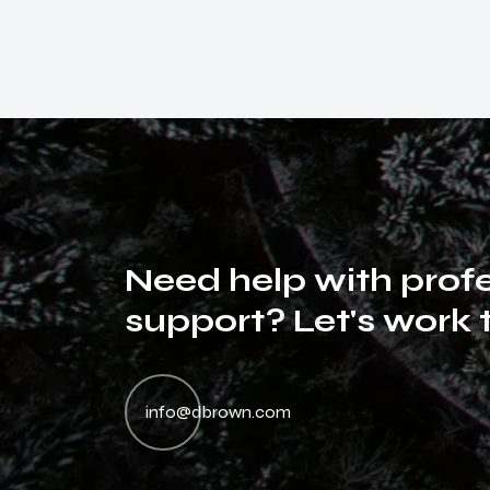
N
e
e
d
h
e
l
p
w
i
t
h
p
r
o
f
s
u
p
p
o
r
t
?
L
e
t
'
s
w
o
r
k
Dan entesque magna magna semper daibus elisan
D
neca aliuen risus morbi tristique senectus et netus
ne
info@dbrown.com
malesuada fames ac urpis egestas. Nullam miss
ma
muris ulvinar miss in the libero dictum.
mu