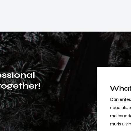
e
s
s
i
o
n
a
l
t
o
g
e
t
h
e
r
!
What 
an entesque magna magna semper daibus elisan
Dan entes
ca aliuen risus morbi tristique senectus et netus
neca aliue
lesuada fames ac urpis egestas. Nullam miss
malesuada
ris ulvinar miss in the libero dictum.
muris ulvin