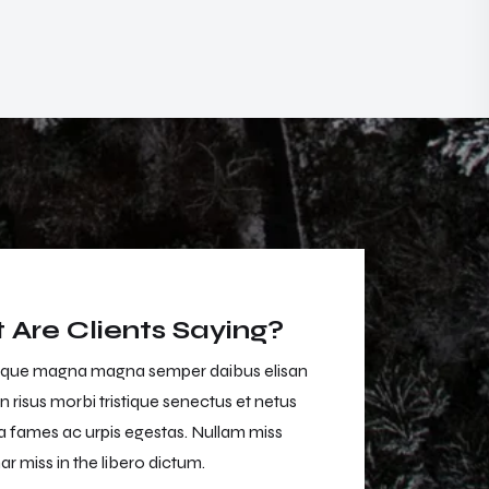
Are Clients Saying?
que magna magna semper daibus elisan
Dan entesque mag
n risus morbi tristique senectus et netus
neca aliuen risus m
 fames ac urpis egestas. Nullam miss
malesuada fames a
ar miss in the libero dictum.
muris ulvinar miss 