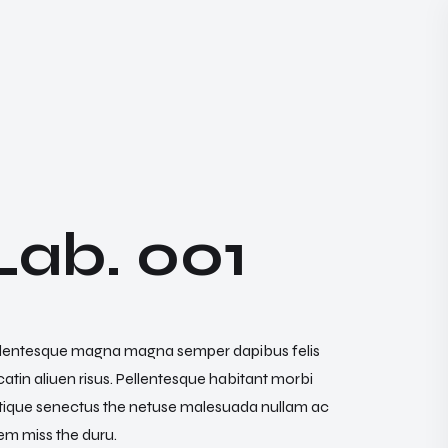
L
a
b
.
0
0
1
llentesque magna magna semper dapibus felis
atin aliuen risus. Pellentesque habitant morbi
stique senectus the netuse malesuada nullam ac
em miss the duru.