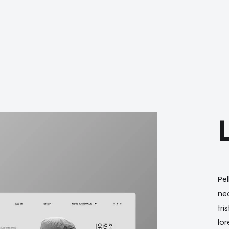
Pe
nec
tri
lor