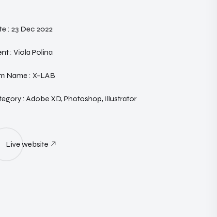
e :
23 Dec 2022
ent :
Viola Polina
rm Name :
X-LAB
egory :
Adobe XD, Photoshop, Illustrator
Live website