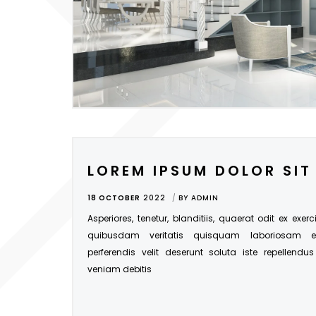
LOREM IPSUM DOLOR SIT
18 OCTOBER
2022
BY
ADMIN
Asperiores, tenetur, blanditiis, quaerat odit ex exer
quibusdam veritatis quisquam laboriosam 
perferendis velit deserunt soluta iste repellendu
veniam debitis