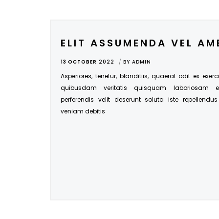
ELIT ASSUMENDA VEL AM
13 OCTOBER
2022
BY
ADMIN
Asperiores, tenetur, blanditiis, quaerat odit ex exer
quibusdam veritatis quisquam laboriosam 
perferendis velit deserunt soluta iste repellendu
veniam debitis