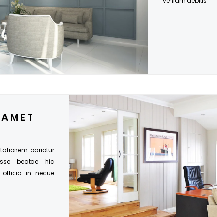
veniam debitis
 AMET
citationem pariatur
esse beatae hic
s officia in neque