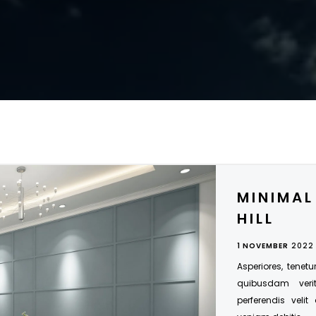
MINIMAL
HILL
1 NOVEMBER
2022
Asperiores, tenetu
quibusdam veri
perferendis velit