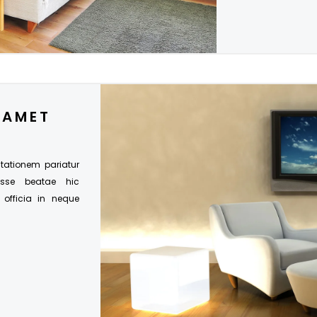
 AMET
citationem pariatur
esse beatae hic
s officia in neque