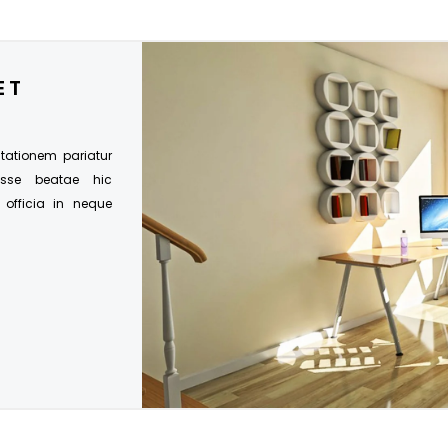
ET
citationem pariatur
esse beatae hic
s officia in neque