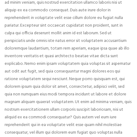
ad minim veniam, quis nostrud exercitation ullamco laboris nisi ut
aliquip ex ea commodo consequat. Duis aute irure dolor in
reprehenderit in voluptate velit esse cillum dolore eu fugiat nulla
pariatur. Excepteur sint occaecat cupidatat non proident, sunt in
culpa qui officia deserunt mollit anim id est laborum. Sed ut
perspiciatis unde omnis iste natus error sit voluptatem accusantium
doloremque laudantium, totam rem aperiam, eaque ipsa quae ab illo
inventore veritatis et quasi architecto beatae vitae dicta sunt
explicabo. Nemo enim ipsam voluptatem quia voluptas sit aspernatur
aut odit aut fugit, sed quia consequuntur magni dolores eos qui
ratione voluptatem sequi nesciunt. Neque porro quisquam est, qui
dolorem ipsum quia dolor sit amet, consectetur, adipisci velit, sed
quia non numquam eius modi tempora incidunt ut labore et dolore
magnam aliquam quaerat voluptatem. Ut enim ad minima veniam, quis
nostrum exercitationem ullam corporis suscipit laboriosam, nisi ut
aliquid ex ea commodi consequatur? Quis autem vel eum iure
reprehenderit qui in ea voluptate velit esse quam nihil molestiae
consequatur, vel illum qui dolorem eum fugiat quo voluptas nulla