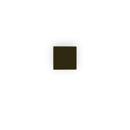
About Us
Lorem ipsum dolor sit amet, consectetur
adipisicing elit. Unde veniam aperiam
rerum quis atque, illum.