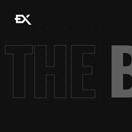
.
THE