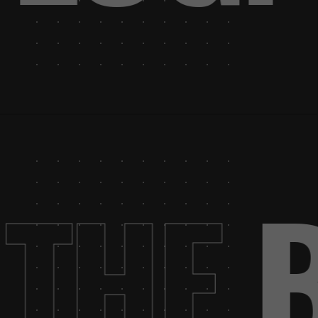
.
THE