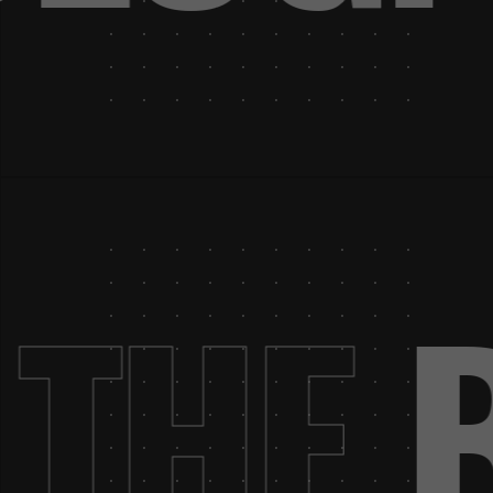
.
THE