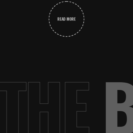
READ MORE
THE
B