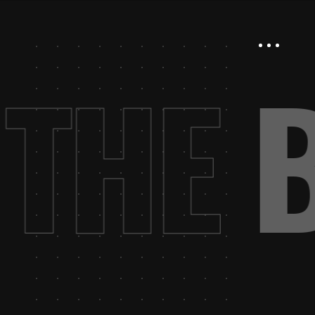
.
THE